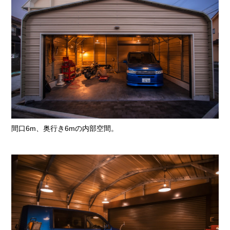
間口6m、奥行き6mの内部空間。